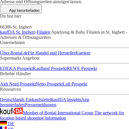
Adresse und Öffnungszeiten anzeigen lassen.
App herunterladen
Du bist hier
66386 St. Ingbert
kaufDA St. Ingbert
Filialen
Spielzeug & Baby Filialen in St. Ingbert -
Adressen & Öffnungszeiten
Unternehmen
Über Bonial.de
Für Handel und Hersteller
Karriere
Supermarkt Angebote
EDEKA Prospekt
Kaufland Prospekt
REWE Prospekt
Beliebte Händler
Aldi Nord Prospekt
Netto Prospekt
Lidl Prospekt
Ressourcen
Deutschlands Einkaufszettel
kaufDA Insights
App
herunterladen
Pressemeldungen
Member of Bonial International Group
The network for
location based shopping information
DE