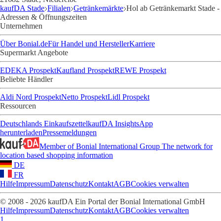
kaufDA Stade
Filialen
Getränkemärkte
Hol ab Getränkemarkt Stade -
Adressen & Öffnungszeiten
Unternehmen
Über Bonial.de
Für Handel und Hersteller
Karriere
Supermarkt Angebote
EDEKA Prospekt
Kaufland Prospekt
REWE Prospekt
Beliebte Händler
Aldi Nord Prospekt
Netto Prospekt
Lidl Prospekt
Ressourcen
Deutschlands Einkaufszettel
kaufDA Insights
App
herunterladen
Pressemeldungen
Member of Bonial International Group
The network for
location based shopping information
DE
FR
Hilfe
Impressum
Datenschutz
Kontakt
AGB
Cookies verwalten
© 2008 - 2026 kaufDA Ein Portal der Bonial International GmbH
Hilfe
Impressum
Datenschutz
Kontakt
AGB
Cookies verwalten
1