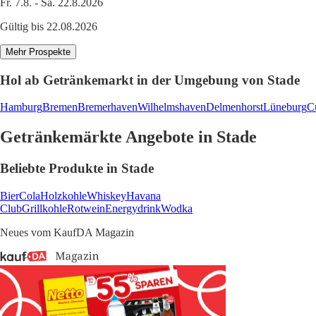
Fr. 7.8. - Sa. 22.8.2026
Gültig bis 22.08.2026
Mehr Prospekte
Hol ab Getränkemarkt in der Umgebung von Stade
Hamburg
Bremen
Bremerhaven
Wilhelmshaven
Delmenhorst
Lüneburg
C
Getränkemärkte Angebote in Stade
Beliebte Produkte in Stade
Bier
Cola
Holzkohle
Whiskey
Havana
Club
Grillkohle
Rotwein
Energydrink
Wodka
Neues vom KaufDA Magazin