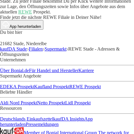
Stade. Zu jeder Filiale bekommst Du per Klick weitere Informationen
zur Lage, den Öffnungszeiten sowie Infos über Angebote aus dem
aktuellen
REWE
Prospekt.
Finde jetzt die nächste REWE Filiale in Deiner Nähe!
App herunterladen
Du bist hier
21682 Stade, Niederelbe
kaufDA Stade
Filialen
Supermarkt
REWE Stade - Adressen &
Öffnungszeiten
Unternehmen
Über Bonial.de
Für Handel und Hersteller
Karriere
Supermarkt Angebote
EDEKA Prospekt
Kaufland Prospekt
REWE Prospekt
Beliebte Händler
Aldi Nord Prospekt
Netto Prospekt
Lidl Prospekt
Ressourcen
Deutschlands Einkaufszettel
kaufDA Insights
App
herunterladen
Pressemeldungen
Member of Bonial International Group
The network for