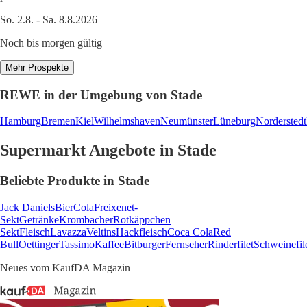
So. 2.8. - Sa. 8.8.2026
Noch bis morgen gültig
Mehr Prospekte
REWE in der Umgebung von Stade
Hamburg
Bremen
Kiel
Wilhelmshaven
Neumünster
Lüneburg
Norderstedt
Supermarkt Angebote in Stade
Beliebte Produkte in Stade
Jack Daniels
Bier
Cola
Freixenet-
Sekt
Getränke
Krombacher
Rotkäppchen
Sekt
Fleisch
Lavazza
Veltins
Hackfleisch
Coca Cola
Red
Bull
Oettinger
Tassimo
Kaffee
Bitburger
Fernseher
Rinderfilet
Schweinefil
Neues vom KaufDA Magazin