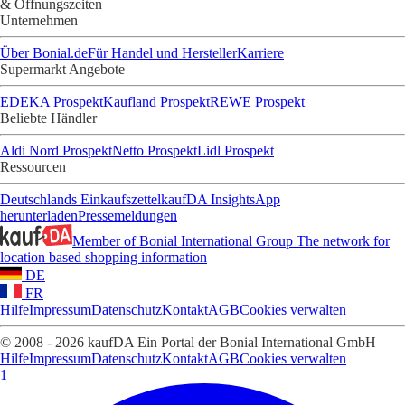
& Öffnungszeiten
Unternehmen
Über Bonial.de
Für Handel und Hersteller
Karriere
Supermarkt Angebote
EDEKA Prospekt
Kaufland Prospekt
REWE Prospekt
Beliebte Händler
Aldi Nord Prospekt
Netto Prospekt
Lidl Prospekt
Ressourcen
Deutschlands Einkaufszettel
kaufDA Insights
App
herunterladen
Pressemeldungen
Member of Bonial International Group
The network for
location based shopping information
DE
FR
Hilfe
Impressum
Datenschutz
Kontakt
AGB
Cookies verwalten
© 2008 - 2026 kaufDA Ein Portal der Bonial International GmbH
Hilfe
Impressum
Datenschutz
Kontakt
AGB
Cookies verwalten
1