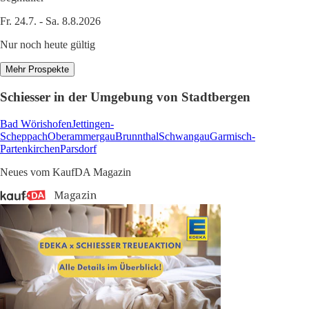
Fr. 24.7. - Sa. 8.8.2026
Nur noch heute gültig
Mehr Prospekte
Schiesser in der Umgebung von Stadtbergen
Bad Wörishofen
Jettingen-
Scheppach
Oberammergau
Brunnthal
Schwangau
Garmisch-
Partenkirchen
Parsdorf
Neues vom KaufDA Magazin