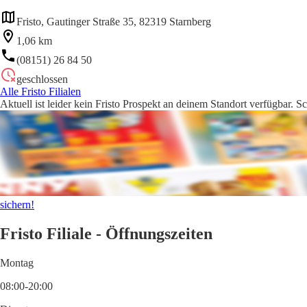
Fristo, Gautinger Straße 35, 82319 Starnberg
1,06 km
(08151) 26 84 50
geschlossen
Alle Fristo Filialen
Aktuell ist leider kein Fristo Prospekt an deinem Standort verfügbar. S
sichern!
Fristo Filiale - Öffnungszeiten
Montag
08:00-20:00