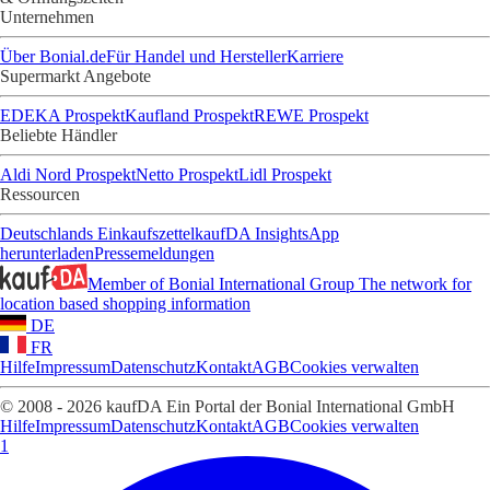
Unternehmen
Über Bonial.de
Für Handel und Hersteller
Karriere
Supermarkt Angebote
EDEKA Prospekt
Kaufland Prospekt
REWE Prospekt
Beliebte Händler
Aldi Nord Prospekt
Netto Prospekt
Lidl Prospekt
Ressourcen
Deutschlands Einkaufszettel
kaufDA Insights
App
herunterladen
Pressemeldungen
Member of Bonial International Group
The network for
location based shopping information
DE
FR
Hilfe
Impressum
Datenschutz
Kontakt
AGB
Cookies verwalten
© 2008 - 2026 kaufDA Ein Portal der Bonial International GmbH
Hilfe
Impressum
Datenschutz
Kontakt
AGB
Cookies verwalten
1