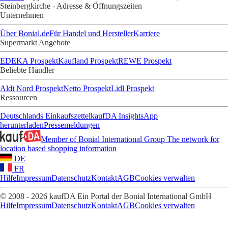
Steinbergkirche - Adresse & Öffnungszeiten
Unternehmen
Über Bonial.de
Für Handel und Hersteller
Karriere
Supermarkt Angebote
EDEKA Prospekt
Kaufland Prospekt
REWE Prospekt
Beliebte Händler
Aldi Nord Prospekt
Netto Prospekt
Lidl Prospekt
Ressourcen
Deutschlands Einkaufszettel
kaufDA Insights
App
herunterladen
Pressemeldungen
Member of Bonial International Group
The network for
location based shopping information
DE
FR
Hilfe
Impressum
Datenschutz
Kontakt
AGB
Cookies verwalten
© 2008 - 2026 kaufDA Ein Portal der Bonial International GmbH
Hilfe
Impressum
Datenschutz
Kontakt
AGB
Cookies verwalten