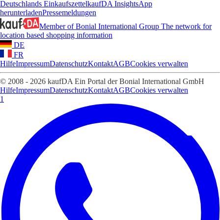
Deutschlands Einkaufszettel
kaufDA Insights
App
herunterladen
Pressemeldungen
Member of Bonial International Group
The network for
location based shopping information
DE
FR
Hilfe
Impressum
Datenschutz
Kontakt
AGB
Cookies verwalten
© 2008 - 2026 kaufDA Ein Portal der Bonial International GmbH
Hilfe
Impressum
Datenschutz
Kontakt
AGB
Cookies verwalten
1