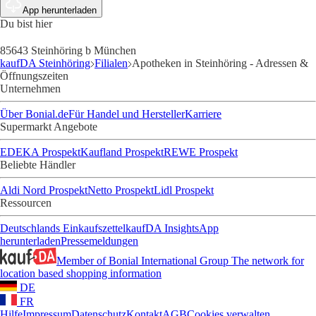
App herunterladen
Du bist hier
85643 Steinhöring b München
kaufDA Steinhöring
Filialen
Apotheken in Steinhöring - Adressen &
Öffnungszeiten
Unternehmen
Über Bonial.de
Für Handel und Hersteller
Karriere
Supermarkt Angebote
EDEKA Prospekt
Kaufland Prospekt
REWE Prospekt
Beliebte Händler
Aldi Nord Prospekt
Netto Prospekt
Lidl Prospekt
Ressourcen
Deutschlands Einkaufszettel
kaufDA Insights
App
herunterladen
Pressemeldungen
Member of Bonial International Group
The network for
location based shopping information
DE
FR
Hilfe
Impressum
Datenschutz
Kontakt
AGB
Cookies verwalten