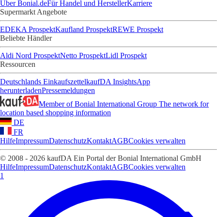
Über Bonial.de
Für Handel und Hersteller
Karriere
Supermarkt Angebote
EDEKA Prospekt
Kaufland Prospekt
REWE Prospekt
Beliebte Händler
Aldi Nord Prospekt
Netto Prospekt
Lidl Prospekt
Ressourcen
Deutschlands Einkaufszettel
kaufDA Insights
App
herunterladen
Pressemeldungen
Member of Bonial International Group
The network for
location based shopping information
DE
FR
Hilfe
Impressum
Datenschutz
Kontakt
AGB
Cookies verwalten
© 2008 - 2026 kaufDA Ein Portal der Bonial International GmbH
Hilfe
Impressum
Datenschutz
Kontakt
AGB
Cookies verwalten
1