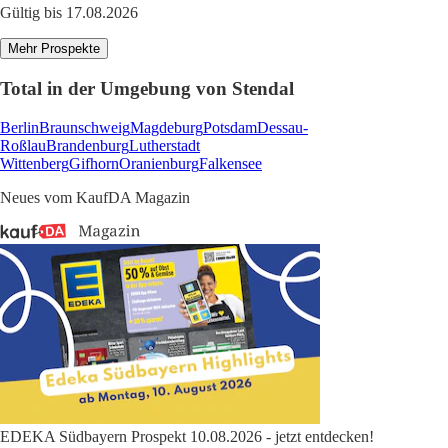
Gültig bis 17.08.2026
Mehr Prospekte
Total in der Umgebung von Stendal
Berlin
Braunschweig
Magdeburg
Potsdam
Dessau-
Roßlau
Brandenburg
Lutherstadt
Wittenberg
Gifhorn
Oranienburg
Falkensee
Neues vom KaufDA Magazin
EDEKA Südbayern Prospekt 10.08.2026 - jetzt entdecken!