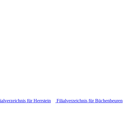
ialverzeichnis für Herrstein
Filialverzeichnis für Büchenbeuren