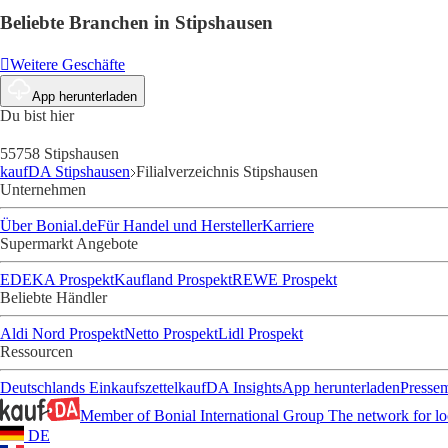
Beliebte Branchen in Stipshausen
Weitere Geschäfte
App herunterladen
Du bist hier
55758 Stipshausen
kaufDA Stipshausen
Filialverzeichnis Stipshausen
Unternehmen
Über Bonial.de
Für Handel und Hersteller
Karriere
Supermarkt Angebote
EDEKA Prospekt
Kaufland Prospekt
REWE Prospekt
Beliebte Händler
Aldi Nord Prospekt
Netto Prospekt
Lidl Prospekt
Ressourcen
Deutschlands Einkaufszettel
kaufDA Insights
App herunterladen
Presse
Member of Bonial International Group
The network for lo
DE