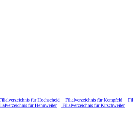
ilialverzeichnis für Hochscheid
Filialverzeichnis für Kempfeld
Fil
lialverzeichnis für Hennweiler
Filialverzeichnis für Kirschweiler