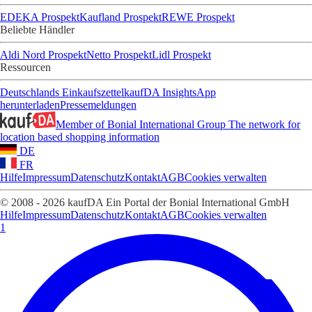
EDEKA Prospekt
Kaufland Prospekt
REWE Prospekt
Beliebte Händler
Aldi Nord Prospekt
Netto Prospekt
Lidl Prospekt
Ressourcen
Deutschlands Einkaufszettel
kaufDA Insights
App
herunterladen
Pressemeldungen
Member of Bonial International Group
The network for
location based shopping information
DE
FR
Hilfe
Impressum
Datenschutz
Kontakt
AGB
Cookies verwalten
© 2008 - 2026 kaufDA Ein Portal der Bonial International GmbH
Hilfe
Impressum
Datenschutz
Kontakt
AGB
Cookies verwalten
1