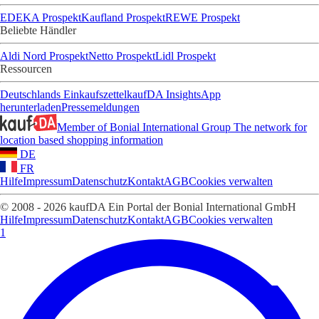
EDEKA Prospekt
Kaufland Prospekt
REWE Prospekt
Beliebte Händler
Aldi Nord Prospekt
Netto Prospekt
Lidl Prospekt
Ressourcen
Deutschlands Einkaufszettel
kaufDA Insights
App
herunterladen
Pressemeldungen
Member of Bonial International Group
The network for
location based shopping information
DE
FR
Hilfe
Impressum
Datenschutz
Kontakt
AGB
Cookies verwalten
© 2008 - 2026 kaufDA Ein Portal der Bonial International GmbH
Hilfe
Impressum
Datenschutz
Kontakt
AGB
Cookies verwalten
1