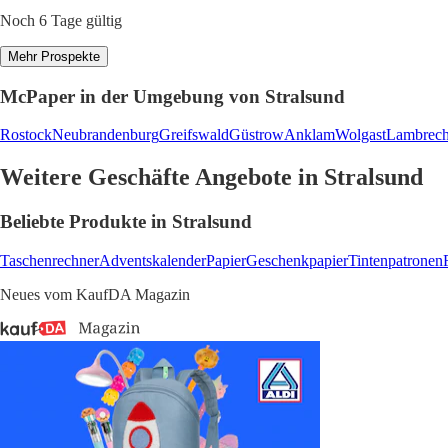
Noch 6 Tage gültig
Mehr Prospekte
McPaper in der Umgebung von Stralsund
Rostock
Neubrandenburg
Greifswald
Güstrow
Anklam
Wolgast
Lambrech
Weitere Geschäfte Angebote in Stralsund
Beliebte Produkte in Stralsund
Taschenrechner
Adventskalender
Papier
Geschenkpapier
Tintenpatronen
Neues vom KaufDA Magazin