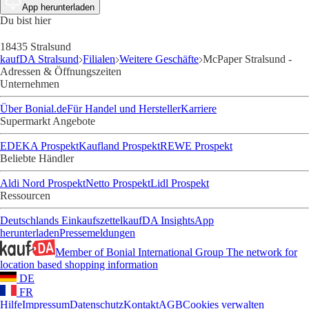
App herunterladen
Du bist hier
18435 Stralsund
kaufDA Stralsund
Filialen
Weitere Geschäfte
McPaper Stralsund -
Adressen & Öffnungszeiten
Unternehmen
Über Bonial.de
Für Handel und Hersteller
Karriere
Supermarkt Angebote
EDEKA Prospekt
Kaufland Prospekt
REWE Prospekt
Beliebte Händler
Aldi Nord Prospekt
Netto Prospekt
Lidl Prospekt
Ressourcen
Deutschlands Einkaufszettel
kaufDA Insights
App
herunterladen
Pressemeldungen
Member of Bonial International Group
The network for
location based shopping information
DE
FR
Hilfe
Impressum
Datenschutz
Kontakt
AGB
Cookies verwalten