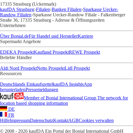
17335 Strasburg (Uckermark)
kaufDA Strasburg
Filialen
Banken Filialen
Sparkasse Uecker-
Randow Filialen
Sparkasse Uecker-Randow Filiale - Falkenberger
Straße 36, 17335 Strasburg - Adresse & Öffnungszeiten
Unternehmen
Über Bonial.de
Für Handel und Hersteller
Karriere
Supermarkt Angebote
EDEKA Prospekt
Kaufland Prospekt
REWE Prospekt
Beliebte Händler
Aldi Nord Prospekt
Netto Prospekt
Lidl Prospekt
Ressourcen
Deutschlands Einkaufszettel
kaufDA Insights
App
herunterladen
Pressemeldungen
Member of Bonial International Group
The network for
location based shopping information
DE
FR
Hilfe
Impressum
Datenschutz
Kontakt
AGB
Cookies verwalten
© 2008 - 2026 kaufDA Ein Portal der Bonial International GmbH