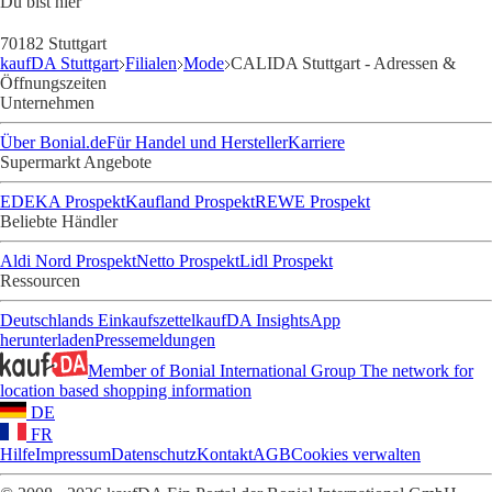
Du bist hier
70182 Stuttgart
kaufDA Stuttgart
Filialen
Mode
CALIDA Stuttgart - Adressen &
Öffnungszeiten
Unternehmen
Über Bonial.de
Für Handel und Hersteller
Karriere
Supermarkt Angebote
EDEKA Prospekt
Kaufland Prospekt
REWE Prospekt
Beliebte Händler
Aldi Nord Prospekt
Netto Prospekt
Lidl Prospekt
Ressourcen
Deutschlands Einkaufszettel
kaufDA Insights
App
herunterladen
Pressemeldungen
Member of Bonial International Group
The network for
location based shopping information
DE
FR
Hilfe
Impressum
Datenschutz
Kontakt
AGB
Cookies verwalten