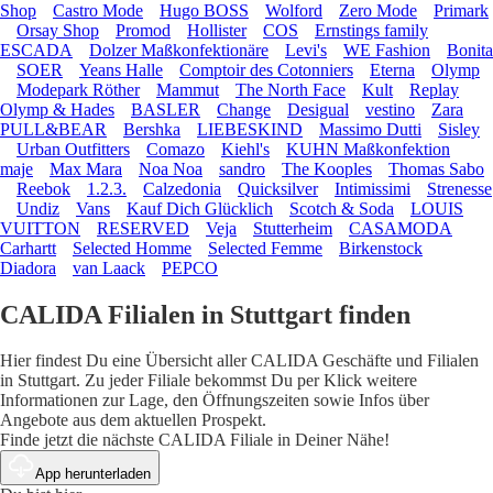
Shop
Castro Mode
Hugo BOSS
Wolford
Zero Mode
Primark
Orsay Shop
Promod
Hollister
COS
Ernstings family
ESCADA
Dolzer Maßkonfektionäre
Levi's
WE Fashion
Bonita
SOER
Yeans Halle
Comptoir des Cotonniers
Eterna
Olymp
Modepark Röther
Mammut
The North Face
Kult
Replay
Olymp & Hades
BASLER
Change
Desigual
vestino
Zara
PULL&BEAR
Bershka
LIEBESKIND
Massimo Dutti
Sisley
Urban Outfitters
Comazo
Kiehl's
KUHN Maßkonfektion
maje
Max Mara
Noa Noa
sandro
The Kooples
Thomas Sabo
Reebok
1.2.3.
Calzedonia
Quicksilver
Intimissimi
Strenesse
Undiz
Vans
Kauf Dich Glücklich
Scotch & Soda
LOUIS
VUITTON
RESERVED
Veja
Stutterheim
CASAMODA
Carhartt
Selected Homme
Selected Femme
Birkenstock
Diadora
van Laack
PEPCO
CALIDA Filialen in Stuttgart finden
Hier findest Du eine Übersicht aller CALIDA Geschäfte und Filialen
in Stuttgart. Zu jeder Filiale bekommst Du per Klick weitere
Informationen zur Lage, den Öffnungszeiten sowie Infos über
Angebote aus dem aktuellen Prospekt.
Finde jetzt die nächste CALIDA Filiale in Deiner Nähe!
App herunterladen