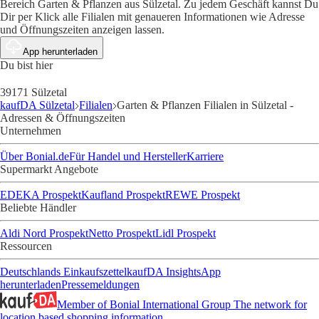
Bereich Garten & Pflanzen aus Sülzetal. Zu jedem Geschäft kannst Du
Dir per Klick alle Filialen mit genaueren Informationen wie Adresse
und Öffnungszeiten anzeigen lassen.
App herunterladen
Du bist hier
39171 Sülzetal
kaufDA Sülzetal
Filialen
Garten & Pflanzen Filialen in Sülzetal -
Adressen & Öffnungszeiten
Unternehmen
Über Bonial.de
Für Handel und Hersteller
Karriere
Supermarkt Angebote
EDEKA Prospekt
Kaufland Prospekt
REWE Prospekt
Beliebte Händler
Aldi Nord Prospekt
Netto Prospekt
Lidl Prospekt
Ressourcen
Deutschlands Einkaufszettel
kaufDA Insights
App
herunterladen
Pressemeldungen
Member of Bonial International Group
The network for
location based shopping information