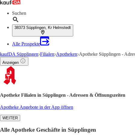
Suchen
38373 Süpplingen, Kr Helmstedt
Alle Prospekte
kaufDA Süpplingen
Filialen
Apotheken
Apotheke Süpplingen - Adre
Anzeigen
Apotheke Filialen in Süpplingen - Adressen & Öffnungszeiten
Apotheke Angebote in der App öffnen
WEITER
Alle Apotheke Geschäfte in Süpplingen