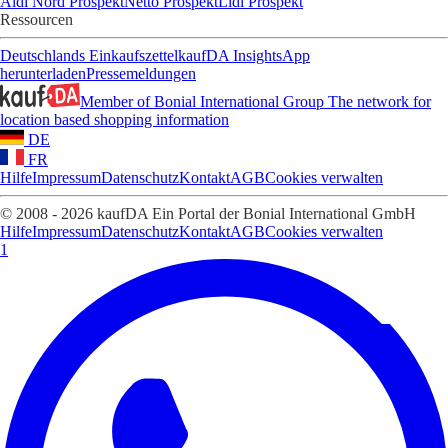
Aldi Nord Prospekt
Netto Prospekt
Lidl Prospekt
Ressourcen
Deutschlands Einkaufszettel
kaufDA Insights
App
herunterladen
Pressemeldungen
Member of Bonial International Group
The network for
location based shopping information
DE
FR
Hilfe
Impressum
Datenschutz
Kontakt
AGB
Cookies verwalten
© 2008 - 2026 kaufDA Ein Portal der Bonial International GmbH
Hilfe
Impressum
Datenschutz
Kontakt
AGB
Cookies verwalten
1