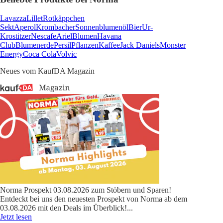
Lavazza
Lillet
Rotkäppchen
Sekt
Aperol
Krombacher
Sonnenblumenöl
Bier
Ur-
Krostitzer
Nescafe
Ariel
Blumen
Havana
Club
Blumenerde
Persil
Pflanzen
Kaffee
Jack Daniels
Monster
Energy
Coca Cola
Volvic
Neues vom KaufDA Magazin
Norma Prospekt 03.08.2026 zum Stöbern und Sparen!
Entdeckt bei uns den neuesten Prospekt von Norma ab dem
03.08.2026 mit den Deals im Überblick!
...
Jetzt lesen