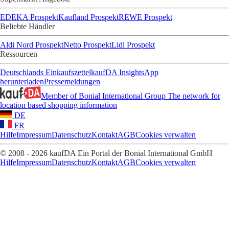
EDEKA Prospekt
Kaufland Prospekt
REWE Prospekt
Beliebte Händler
Aldi Nord Prospekt
Netto Prospekt
Lidl Prospekt
Ressourcen
Deutschlands Einkaufszettel
kaufDA Insights
App
herunterladen
Pressemeldungen
Member of Bonial International Group
The network for
location based shopping information
DE
FR
Hilfe
Impressum
Datenschutz
Kontakt
AGB
Cookies verwalten
© 2008 - 2026 kaufDA Ein Portal der Bonial International GmbH
Hilfe
Impressum
Datenschutz
Kontakt
AGB
Cookies verwalten