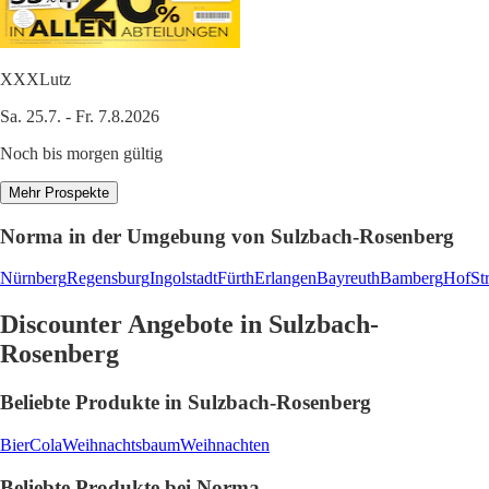
XXXLutz
Sa. 25.7. - Fr. 7.8.2026
Noch bis morgen gültig
Mehr Prospekte
Norma in der Umgebung von Sulzbach-Rosenberg
Nürnberg
Regensburg
Ingolstadt
Fürth
Erlangen
Bayreuth
Bamberg
Hof
St
Discounter Angebote in Sulzbach-
Rosenberg
Beliebte Produkte in Sulzbach-Rosenberg
Bier
Cola
Weihnachtsbaum
Weihnachten
Beliebte Produkte bei Norma