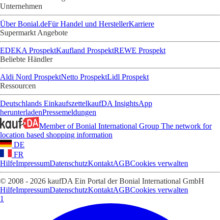
Unternehmen
Über Bonial.de
Für Handel und Hersteller
Karriere
Supermarkt Angebote
EDEKA Prospekt
Kaufland Prospekt
REWE Prospekt
Beliebte Händler
Aldi Nord Prospekt
Netto Prospekt
Lidl Prospekt
Ressourcen
Deutschlands Einkaufszettel
kaufDA Insights
App
herunterladen
Pressemeldungen
Member of Bonial International Group
The network for
location based shopping information
DE
FR
Hilfe
Impressum
Datenschutz
Kontakt
AGB
Cookies verwalten
© 2008 - 2026 kaufDA Ein Portal der Bonial International GmbH
Hilfe
Impressum
Datenschutz
Kontakt
AGB
Cookies verwalten
1