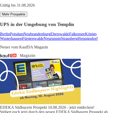
Gültig bis 31.08.2026
Mehr Prospekte
UPS in der Umgebung von Templin
Berlin
Potsdam
Neubrandenburg
Eberswalde
Falkensee
Königs
Wusterhausen
Fürstenwalde
Neuruppin
Strausberg
Hennigsdorf
Neues vom KaufDA Magazin
EDEKA Südbayern Prospekt 10.08.2026 - jetzt entdecken!
Stöbert euch jetzt durch den neuen EDEKA Südbayern Prospekt ab