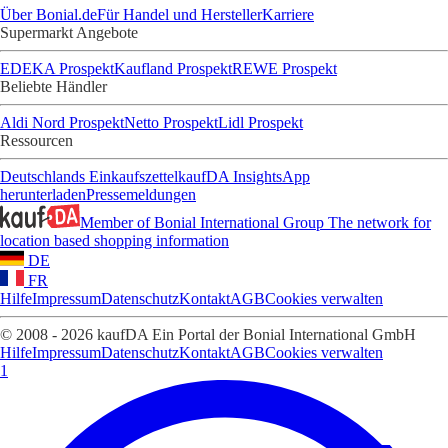
Über Bonial.de
Für Handel und Hersteller
Karriere
Supermarkt Angebote
EDEKA Prospekt
Kaufland Prospekt
REWE Prospekt
Beliebte Händler
Aldi Nord Prospekt
Netto Prospekt
Lidl Prospekt
Ressourcen
Deutschlands Einkaufszettel
kaufDA Insights
App
herunterladen
Pressemeldungen
Member of Bonial International Group
The network for
location based shopping information
DE
FR
Hilfe
Impressum
Datenschutz
Kontakt
AGB
Cookies verwalten
© 2008 - 2026 kaufDA Ein Portal der Bonial International GmbH
Hilfe
Impressum
Datenschutz
Kontakt
AGB
Cookies verwalten
1