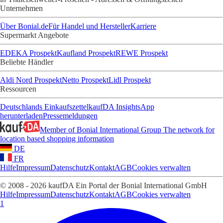
Unternehmen
Über Bonial.de
Für Handel und Hersteller
Karriere
Supermarkt Angebote
EDEKA Prospekt
Kaufland Prospekt
REWE Prospekt
Beliebte Händler
Aldi Nord Prospekt
Netto Prospekt
Lidl Prospekt
Ressourcen
Deutschlands Einkaufszettel
kaufDA Insights
App
herunterladen
Pressemeldungen
Member of Bonial International Group
The network for
location based shopping information
DE
FR
Hilfe
Impressum
Datenschutz
Kontakt
AGB
Cookies verwalten
© 2008 - 2026 kaufDA Ein Portal der Bonial International GmbH
Hilfe
Impressum
Datenschutz
Kontakt
AGB
Cookies verwalten
1