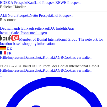
EDEKA Prospekt
Kaufland Prospekt
REWE Prospekt
Beliebte Händler
Aldi Nord Prospekt
Netto Prospekt
Lidl Prospekt
Ressourcen
Deutschlands Einkaufszettel
kaufDA Insights
App
herunterladen
Pressemeldungen
Member of Bonial International Group
The network for
location based shopping information
DE
FR
Hilfe
Impressum
Datenschutz
Kontakt
AGB
Cookies verwalten
© 2008 - 2026 kaufDA Ein Portal der Bonial International GmbH
Hilfe
Impressum
Datenschutz
Kontakt
AGB
Cookies verwalten
1