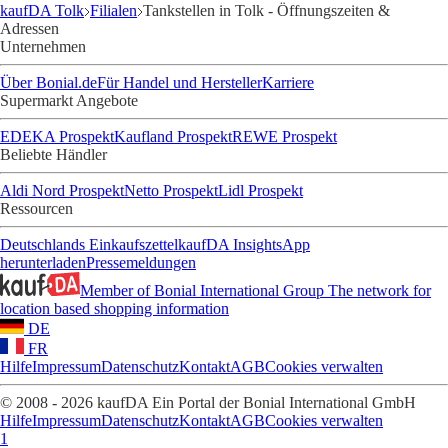
kaufDA Tolk
Filialen
Tankstellen in Tolk - Öffnungszeiten &
Adressen
Unternehmen
Über Bonial.de
Für Handel und Hersteller
Karriere
Supermarkt Angebote
EDEKA Prospekt
Kaufland Prospekt
REWE Prospekt
Beliebte Händler
Aldi Nord Prospekt
Netto Prospekt
Lidl Prospekt
Ressourcen
Deutschlands Einkaufszettel
kaufDA Insights
App
herunterladen
Pressemeldungen
Member of Bonial International Group
The network for
location based shopping information
DE
FR
Hilfe
Impressum
Datenschutz
Kontakt
AGB
Cookies verwalten
© 2008 - 2026 kaufDA Ein Portal der Bonial International GmbH
Hilfe
Impressum
Datenschutz
Kontakt
AGB
Cookies verwalten
1