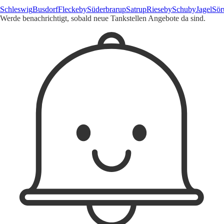
Schleswig
Busdorf
Fleckeby
Süderbrarup
Satrup
Rieseby
Schuby
Jagel
Sör
Werde benachrichtigt, sobald neue Tankstellen Angebote da sind.