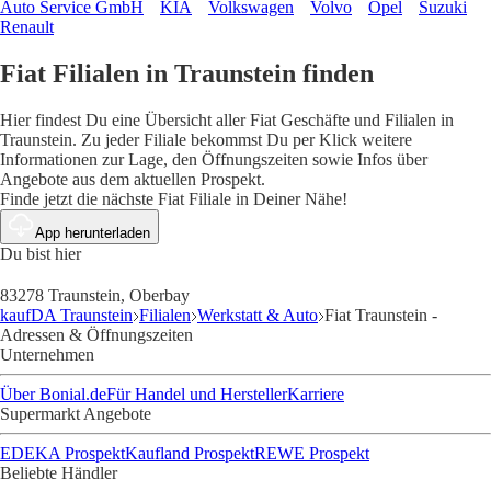
Auto Service GmbH
KIA
Volkswagen
Volvo
Opel
Suzuki
Renault
Fiat Filialen in Traunstein finden
Hier findest Du eine Übersicht aller Fiat Geschäfte und Filialen in
Traunstein. Zu jeder Filiale bekommst Du per Klick weitere
Informationen zur Lage, den Öffnungszeiten sowie Infos über
Angebote aus dem aktuellen Prospekt.
Finde jetzt die nächste Fiat Filiale in Deiner Nähe!
App herunterladen
Du bist hier
83278 Traunstein, Oberbay
kaufDA Traunstein
Filialen
Werkstatt & Auto
Fiat Traunstein -
Adressen & Öffnungszeiten
Unternehmen
Über Bonial.de
Für Handel und Hersteller
Karriere
Supermarkt Angebote
EDEKA Prospekt
Kaufland Prospekt
REWE Prospekt
Beliebte Händler