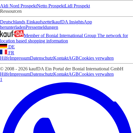
Aldi Nord Prospekt
Netto Prospekt
Lidl Prospekt
Ressourcen
Deutschlands Einkaufszettel
kaufDA Insights
App
herunterladen
Pressemeldungen
Member of Bonial International Group
The network for
location based shopping information
DE
FR
Hilfe
Impressum
Datenschutz
Kontakt
AGB
Cookies verwalten
© 2008 - 2026 kaufDA Ein Portal der Bonial International GmbH
Hilfe
Impressum
Datenschutz
Kontakt
AGB
Cookies verwalten
1