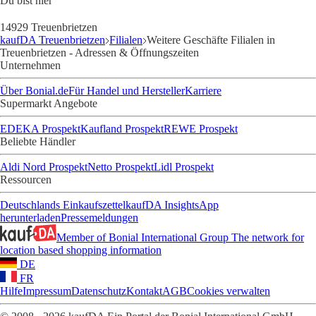
Du bist hier
14929 Treuenbrietzen
kaufDA Treuenbrietzen
Filialen
Weitere Geschäfte Filialen in
Treuenbrietzen - Adressen & Öffnungszeiten
Unternehmen
Über Bonial.de
Für Handel und Hersteller
Karriere
Supermarkt Angebote
EDEKA Prospekt
Kaufland Prospekt
REWE Prospekt
Beliebte Händler
Aldi Nord Prospekt
Netto Prospekt
Lidl Prospekt
Ressourcen
Deutschlands Einkaufszettel
kaufDA Insights
App
herunterladen
Pressemeldungen
Member of Bonial International Group
The network for
location based shopping information
DE
FR
Hilfe
Impressum
Datenschutz
Kontakt
AGB
Cookies verwalten