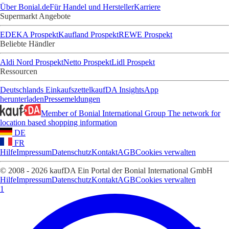
Über Bonial.de
Für Handel und Hersteller
Karriere
Supermarkt Angebote
EDEKA Prospekt
Kaufland Prospekt
REWE Prospekt
Beliebte Händler
Aldi Nord Prospekt
Netto Prospekt
Lidl Prospekt
Ressourcen
Deutschlands Einkaufszettel
kaufDA Insights
App
herunterladen
Pressemeldungen
Member of Bonial International Group
The network for
location based shopping information
DE
FR
Hilfe
Impressum
Datenschutz
Kontakt
AGB
Cookies verwalten
© 2008 - 2026 kaufDA Ein Portal der Bonial International GmbH
Hilfe
Impressum
Datenschutz
Kontakt
AGB
Cookies verwalten
1