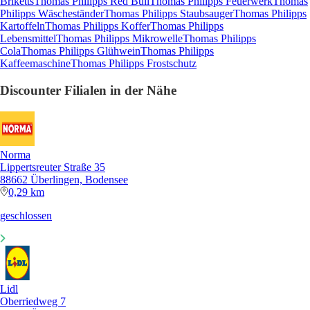
Briketts
Thomas Philipps Red Bull
Thomas Philipps Feuerwerk
Thomas
Philipps Wäscheständer
Thomas Philipps Staubsauger
Thomas Philipps
Kartoffeln
Thomas Philipps Koffer
Thomas Philipps
Lebensmittel
Thomas Philipps Mikrowelle
Thomas Philipps
Cola
Thomas Philipps Glühwein
Thomas Philipps
Kaffeemaschine
Thomas Philipps Frostschutz
Discounter Filialen in der Nähe
Norma
Lippertsreuter Straße 35
88662 Überlingen, Bodensee
0,29 km
geschlossen
Lidl
Oberriedweg 7