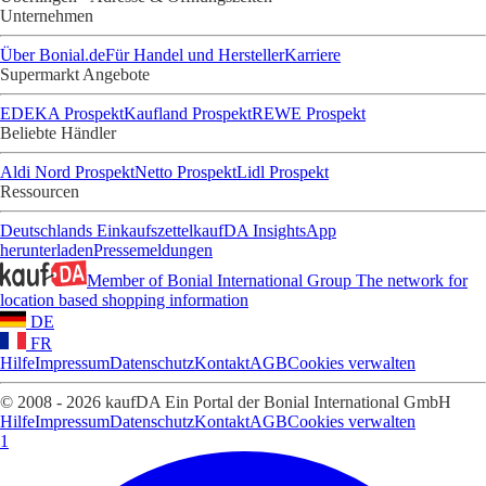
Unternehmen
Über Bonial.de
Für Handel und Hersteller
Karriere
Supermarkt Angebote
EDEKA Prospekt
Kaufland Prospekt
REWE Prospekt
Beliebte Händler
Aldi Nord Prospekt
Netto Prospekt
Lidl Prospekt
Ressourcen
Deutschlands Einkaufszettel
kaufDA Insights
App
herunterladen
Pressemeldungen
Member of Bonial International Group
The network for
location based shopping information
DE
FR
Hilfe
Impressum
Datenschutz
Kontakt
AGB
Cookies verwalten
© 2008 - 2026 kaufDA Ein Portal der Bonial International GmbH
Hilfe
Impressum
Datenschutz
Kontakt
AGB
Cookies verwalten
1