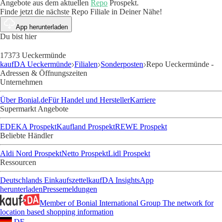
Angebote aus dem aktuellen
Repo
Prospekt.
Finde jetzt die nächste Repo Filiale in Deiner Nähe!
App herunterladen
Du bist hier
17373 Ueckermünde
kaufDA Ueckermünde
Filialen
Sonderposten
Repo Ueckermünde -
Adressen & Öffnungszeiten
Unternehmen
Über Bonial.de
Für Handel und Hersteller
Karriere
Supermarkt Angebote
EDEKA Prospekt
Kaufland Prospekt
REWE Prospekt
Beliebte Händler
Aldi Nord Prospekt
Netto Prospekt
Lidl Prospekt
Ressourcen
Deutschlands Einkaufszettel
kaufDA Insights
App
herunterladen
Pressemeldungen
Member of Bonial International Group
The network for
location based shopping information
DE