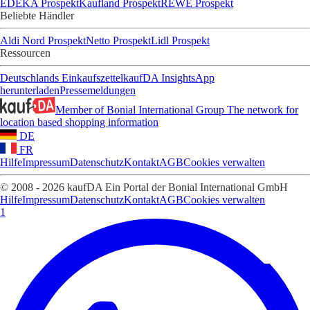
EDEKA Prospekt
Kaufland Prospekt
REWE Prospekt
Beliebte Händler
Aldi Nord Prospekt
Netto Prospekt
Lidl Prospekt
Ressourcen
Deutschlands Einkaufszettel
kaufDA Insights
App
herunterladen
Pressemeldungen
Member of Bonial International Group
The network for
location based shopping information
DE
FR
Hilfe
Impressum
Datenschutz
Kontakt
AGB
Cookies verwalten
© 2008 - 2026 kaufDA Ein Portal der Bonial International GmbH
Hilfe
Impressum
Datenschutz
Kontakt
AGB
Cookies verwalten
1