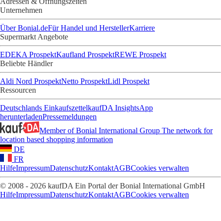
Adressen & Öffnungszeiten
Unternehmen
Über Bonial.de
Für Handel und Hersteller
Karriere
Supermarkt Angebote
EDEKA Prospekt
Kaufland Prospekt
REWE Prospekt
Beliebte Händler
Aldi Nord Prospekt
Netto Prospekt
Lidl Prospekt
Ressourcen
Deutschlands Einkaufszettel
kaufDA Insights
App
herunterladen
Pressemeldungen
Member of Bonial International Group
The network for
location based shopping information
DE
FR
Hilfe
Impressum
Datenschutz
Kontakt
AGB
Cookies verwalten
© 2008 - 2026 kaufDA Ein Portal der Bonial International GmbH
Hilfe
Impressum
Datenschutz
Kontakt
AGB
Cookies verwalten