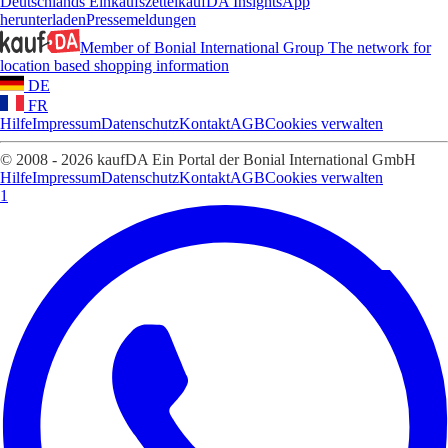
Deutschlands Einkaufszettel
kaufDA Insights
App
herunterladen
Pressemeldungen
Member of Bonial International Group
The network for
location based shopping information
DE
FR
Hilfe
Impressum
Datenschutz
Kontakt
AGB
Cookies verwalten
© 2008 - 2026 kaufDA Ein Portal der Bonial International GmbH
Hilfe
Impressum
Datenschutz
Kontakt
AGB
Cookies verwalten
1