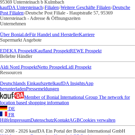
95369 Untersteinach b Kulmbach
kaufDA Untersteinach
Filialen
Weitere Geschäfte Filialen
Deutsche
Post Filialen
Deutsche Post Filiale - Hauptstraße 57, 95369
Untersteinach - Adresse & Öffnungszeiten
Unternehmen
Über Bonial.de
Für Handel und Hersteller
Karriere
Supermarkt Angebote
EDEKA Prospekt
Kaufland Prospekt
REWE Prospekt
Beliebte Händler
Aldi Nord Prospekt
Netto Prospekt
Lidl Prospekt
Ressourcen
Deutschlands Einkaufszettel
kaufDA Insights
App
herunterladen
Pressemeldungen
Member of Bonial International Group
The network for
location based shopping information
DE
FR
Hilfe
Impressum
Datenschutz
Kontakt
AGB
Cookies verwalten
© 2008 - 2026 kaufDA Ein Portal der Bonial International GmbH