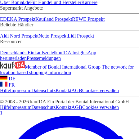
Über Bonial.de
Für Handel und Hersteller
Karriere
Supermarkt Angebote
EDEKA Prospekt
Kaufland Prospekt
REWE Prospekt
Beliebte Händler
Aldi Nord Prospekt
Netto Prospekt
Lidl Prospekt
Ressourcen
Deutschlands Einkaufszettel
kaufDA Insights
App
herunterladen
Pressemeldungen
Member of Bonial International Group
The network for
location based shopping information
DE
FR
Hilfe
Impressum
Datenschutz
Kontakt
AGB
Cookies verwalten
© 2008 - 2026 kaufDA Ein Portal der Bonial International GmbH
Hilfe
Impressum
Datenschutz
Kontakt
AGB
Cookies verwalten
1