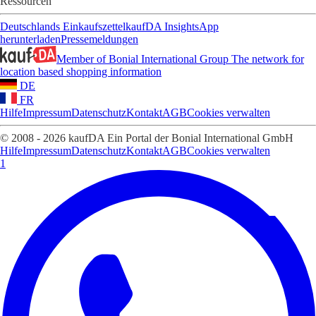
Ressourcen
Deutschlands Einkaufszettel
kaufDA Insights
App
herunterladen
Pressemeldungen
Member of Bonial International Group
The network for
location based shopping information
DE
FR
Hilfe
Impressum
Datenschutz
Kontakt
AGB
Cookies verwalten
© 2008 - 2026 kaufDA Ein Portal der Bonial International GmbH
Hilfe
Impressum
Datenschutz
Kontakt
AGB
Cookies verwalten
1