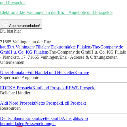
und Prospekte
Elektromärkte Vaihingen an der Enz - Angebote und Prospekte
App herunterladen!
Du bist hier
71665 Vaihingen an der Enz
kaufDA Vaihingen
Filialen
Elektromärkte Filialen
The-Company.de
GmbH u. Co. KG Filialen
The-Company.de GmbH u. Co. KG Filiale
- Planckstr. 17, 71665 Vaihingen/Enz - Adresse & Öffnungszeiten
Unternehmen
Über Bonial.de
Für Handel und Hersteller
Karriere
Supermarkt Angebote
EDEKA Prospekt
Kaufland Prospekt
REWE Prospekt
Beliebte Händler
Aldi Nord Prospekt
Netto Prospekt
Lidl Prospekt
Ressourcen
Deutschlands Einkaufszettel
kaufDA Insights
App
herunterladen
Pressemeldungen