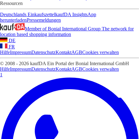
Ressourcen
Deutschlands Einkaufszettel
kaufDA Insights
App
herunterladen
Pressemeldungen
Member of Bonial International Group
The network for
location based shopping information
DE
FR
Hilfe
Impressum
Datenschutz
Kontakt
AGB
Cookies verwalten
© 2008 - 2026 kaufDA Ein Portal der Bonial International GmbH
Hilfe
Impressum
Datenschutz
Kontakt
AGB
Cookies verwalten
1