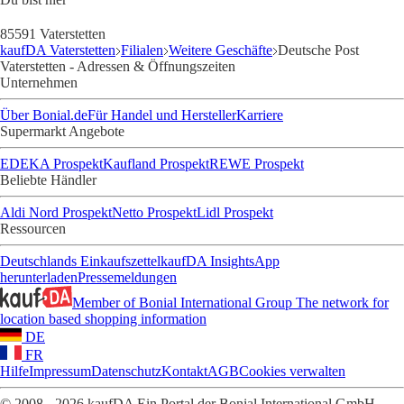
85591 Vaterstetten
kaufDA Vaterstetten
Filialen
Weitere Geschäfte
Deutsche Post
Vaterstetten - Adressen & Öffnungszeiten
Unternehmen
Über Bonial.de
Für Handel und Hersteller
Karriere
Supermarkt Angebote
EDEKA Prospekt
Kaufland Prospekt
REWE Prospekt
Beliebte Händler
Aldi Nord Prospekt
Netto Prospekt
Lidl Prospekt
Ressourcen
Deutschlands Einkaufszettel
kaufDA Insights
App
herunterladen
Pressemeldungen
Member of Bonial International Group
The network for
location based shopping information
DE
FR
Hilfe
Impressum
Datenschutz
Kontakt
AGB
Cookies verwalten
© 2008 - 2026 kaufDA Ein Portal der Bonial International GmbH