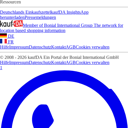
Ressourcen
Deutschlands Einkaufszettel
kaufDA Insights
App
herunterladen
Pressemeldungen
Member of Bonial International Group
The network for
location based shopping information
DE
FR
Hilfe
Impressum
Datenschutz
Kontakt
AGB
Cookies verwalten
© 2008 - 2026 kaufDA Ein Portal der Bonial International GmbH
Hilfe
Impressum
Datenschutz
Kontakt
AGB
Cookies verwalten
1