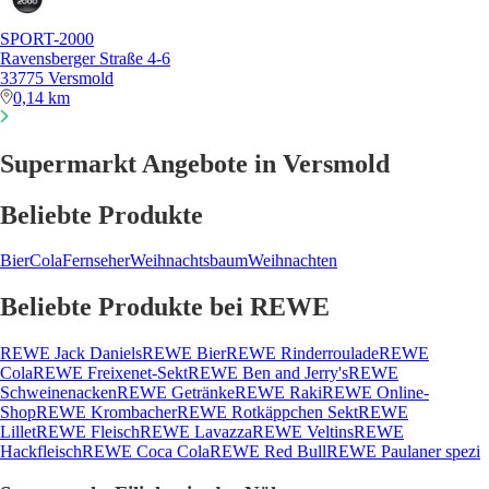
SPORT-2000
Ravensberger Straße 4-6
33775 Versmold
0,14 km
Supermarkt Angebote in Versmold
Beliebte Produkte
Bier
Cola
Fernseher
Weihnachtsbaum
Weihnachten
Beliebte Produkte bei REWE
REWE Jack Daniels
REWE Bier
REWE Rinderroulade
REWE
Cola
REWE Freixenet-Sekt
REWE Ben and Jerry's
REWE
Schweinenacken
REWE Getränke
REWE Raki
REWE Online-
Shop
REWE Krombacher
REWE Rotkäppchen Sekt
REWE
Lillet
REWE Fleisch
REWE Lavazza
REWE Veltins
REWE
Hackfleisch
REWE Coca Cola
REWE Red Bull
REWE Paulaner spezi