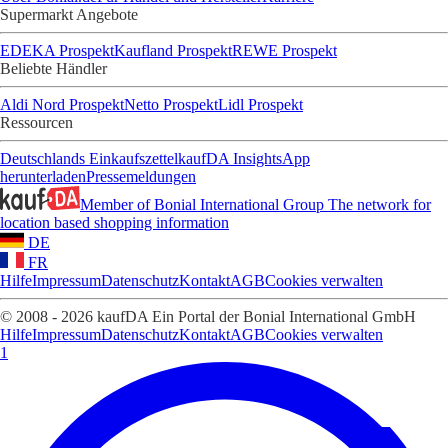
Supermarkt Angebote
EDEKA Prospekt
Kaufland Prospekt
REWE Prospekt
Beliebte Händler
Aldi Nord Prospekt
Netto Prospekt
Lidl Prospekt
Ressourcen
Deutschlands Einkaufszettel
kaufDA Insights
App
herunterladen
Pressemeldungen
Member of Bonial International Group
The network for
location based shopping information
DE
FR
Hilfe
Impressum
Datenschutz
Kontakt
AGB
Cookies verwalten
© 2008 - 2026 kaufDA Ein Portal der Bonial International GmbH
Hilfe
Impressum
Datenschutz
Kontakt
AGB
Cookies verwalten
1