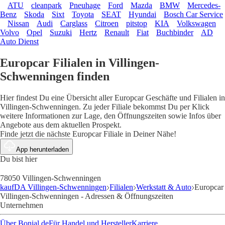
ATU
cleanpark
Pneuhage
Ford
Mazda
BMW
Mercedes-
Benz
Skoda
Sixt
Toyota
SEAT
Hyundai
Bosch Car Service
Nissan
Audi
Carglass
Citroen
pitstop
KIA
Volkswagen
Volvo
Opel
Suzuki
Hertz
Renault
Fiat
Buchbinder
AD
Auto Dienst
Europcar Filialen in Villingen-
Schwenningen finden
Hier findest Du eine Übersicht aller Europcar Geschäfte und Filialen in
Villingen-Schwenningen. Zu jeder Filiale bekommst Du per Klick
weitere Informationen zur Lage, den Öffnungszeiten sowie Infos über
Angebote aus dem aktuellen Prospekt.
Finde jetzt die nächste Europcar Filiale in Deiner Nähe!
App herunterladen
Du bist hier
78050 Villingen-Schwenningen
kaufDA Villingen-Schwenningen
Filialen
Werkstatt & Auto
Europcar
Villingen-Schwenningen - Adressen & Öffnungszeiten
Unternehmen
Über Bonial.de
Für Handel und Hersteller
Karriere