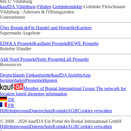
84137 Vilsbiburg
kaufDA Vilsbiburg
Filialen
Getränkemärkte
Getränke Fleischmann
Vilsbiburg - Adressen & Öffnungszeiten
Unternehmen
Über Bonial.de
Für Handel und Hersteller
Karriere
Supermarkt Angebote
EDEKA Prospekt
Kaufland Prospekt
REWE Prospekt
Beliebte Händler
Aldi Nord Prospekt
Netto Prospekt
Lidl Prospekt
Ressourcen
Deutschlands Einkaufszettel
kaufDA Insights
App
herunterladen
Pressemeldungen
Member of Bonial International Group
The network for
location based shopping information
DE
FR
Hilfe
Impressum
Datenschutz
Kontakt
AGB
Cookies verwalten
© 2008 - 2026 kaufDA Ein Portal der Bonial International GmbH
Hilfe
Impressum
Datenschutz
Kontakt
AGB
Cookies verwalten