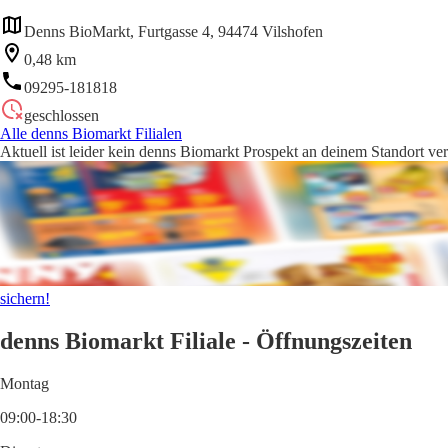
Denns BioMarkt, Furtgasse 4, 94474 Vilshofen
0,48 km
09295-181818
geschlossen
Alle denns Biomarkt Filialen
Aktuell ist leider kein denns Biomarkt Prospekt an deinem Standort ver
sichern!
denns Biomarkt Filiale - Öffnungszeiten
Montag
09:00-18:30