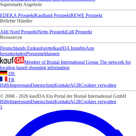
Supermarkt Angebote
EDEKA Prospekt
Kaufland Prospekt
REWE Prospekt
Beliebte Händler
Aldi Nord Prospekt
Netto Prospekt
Lidl Prospekt
Ressourcen
Deutschlands Einkaufszettel
kaufDA Insights
App
herunterladen
Pressemeldungen
Member of Bonial International Group
The network for
location based shopping information
DE
FR
Hilfe
Impressum
Datenschutz
Kontakt
AGB
Cookies verwalten
© 2008 - 2026 kaufDA Ein Portal der Bonial International GmbH
Hilfe
Impressum
Datenschutz
Kontakt
AGB
Cookies verwalten
1