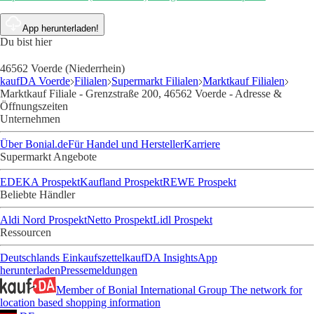
App herunterladen!
Du bist hier
46562 Voerde (Niederrhein)
kaufDA Voerde
Filialen
Supermarkt Filialen
Marktkauf Filialen
Marktkauf Filiale - Grenzstraße 200, 46562 Voerde - Adresse &
Öffnungszeiten
Unternehmen
Über Bonial.de
Für Handel und Hersteller
Karriere
Supermarkt Angebote
EDEKA Prospekt
Kaufland Prospekt
REWE Prospekt
Beliebte Händler
Aldi Nord Prospekt
Netto Prospekt
Lidl Prospekt
Ressourcen
Deutschlands Einkaufszettel
kaufDA Insights
App
herunterladen
Pressemeldungen
Member of Bonial International Group
The network for
location based shopping information