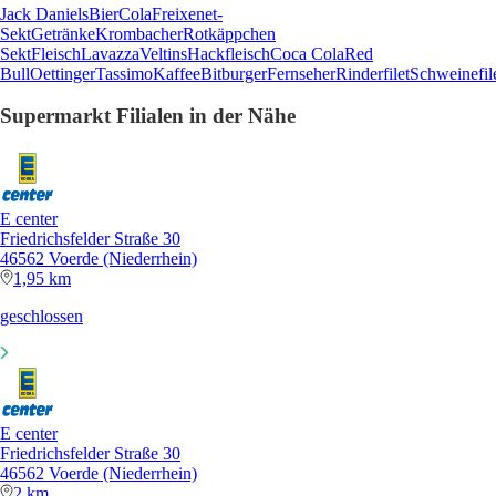
Jack Daniels
Bier
Cola
Freixenet-
Sekt
Getränke
Krombacher
Rotkäppchen
Sekt
Fleisch
Lavazza
Veltins
Hackfleisch
Coca Cola
Red
Bull
Oettinger
Tassimo
Kaffee
Bitburger
Fernseher
Rinderfilet
Schweinefil
Supermarkt Filialen in der Nähe
E center
Friedrichsfelder Straße 30
46562 Voerde (Niederrhein)
1,95 km
geschlossen
E center
Friedrichsfelder Straße 30
46562 Voerde (Niederrhein)
2 km