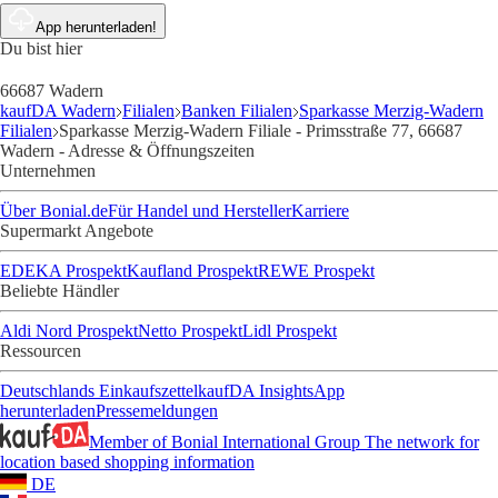
App herunterladen!
Du bist hier
66687 Wadern
kaufDA Wadern
Filialen
Banken Filialen
Sparkasse Merzig-Wadern
Filialen
Sparkasse Merzig-Wadern Filiale - Primsstraße 77, 66687
Wadern - Adresse & Öffnungszeiten
Unternehmen
Über Bonial.de
Für Handel und Hersteller
Karriere
Supermarkt Angebote
EDEKA Prospekt
Kaufland Prospekt
REWE Prospekt
Beliebte Händler
Aldi Nord Prospekt
Netto Prospekt
Lidl Prospekt
Ressourcen
Deutschlands Einkaufszettel
kaufDA Insights
App
herunterladen
Pressemeldungen
Member of Bonial International Group
The network for
location based shopping information
DE