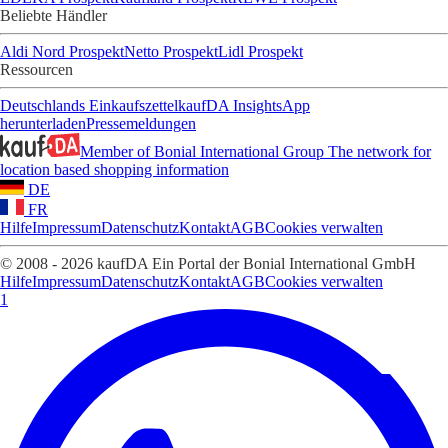
Beliebte Händler
Aldi Nord Prospekt
Netto Prospekt
Lidl Prospekt
Ressourcen
Deutschlands Einkaufszettel
kaufDA Insights
App
herunterladen
Pressemeldungen
Member of Bonial International Group
The network for
location based shopping information
DE
FR
Hilfe
Impressum
Datenschutz
Kontakt
AGB
Cookies verwalten
© 2008 - 2026 kaufDA Ein Portal der Bonial International GmbH
Hilfe
Impressum
Datenschutz
Kontakt
AGB
Cookies verwalten
1