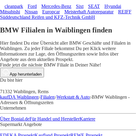
cleanpark
Ford
Mercedes-Benz
Sixt
SEAT
Hyundai
Mitsubishi
Nissan
Europcar
Meisterhaft Autoreparatur
REIFF
Süddeutschland Reifen und KFZ-Technik GmbH
BMW Filialen in Waiblingen finden
Hier findest Du eine Übersicht aller BMW Geschäfte und Filialen in
Waiblingen. Zu jeder Filiale bekommst Du per Klick weitere
Informationen zur Lage, den Öffnungszeiten sowie Infos über
Angebote aus dem aktuellen Prospekt.
Finde jetzt die nächste BMW Filiale in Deiner Nähe!
App herunterladen
Du bist hier
71332 Waiblingen, Rems
kaufDA Waiblingen
Filialen
Werkstatt & Auto
BMW Waiblingen -
Adressen & Öffnungszeiten
Unternehmen
Über Bonial.de
Für Handel und Hersteller
Karriere
Supermarkt Angebote
EDEKA Prospekt
Kaufland Prospekt
REWE Prospekt