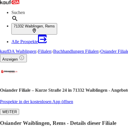
Suchen
71332 Waiblingen, Rems
Alle Prospekte
kaufDA Waiblingen
Filialen
Buchhandlungen Filialen
Osiander Filial
Anzeigen
Osiander Filiale – Kurze Straße 24 in 71332 Waiblingen - Angebo
Prospekte in der kostenlosen App öffnen
WEITER
Osiander Waiblingen, Rems - Details dieser Filiale