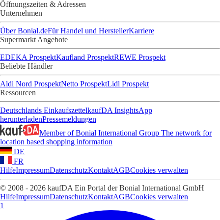
Öffnungszeiten & Adressen
Unternehmen
Über Bonial.de
Für Handel und Hersteller
Karriere
Supermarkt Angebote
EDEKA Prospekt
Kaufland Prospekt
REWE Prospekt
Beliebte Händler
Aldi Nord Prospekt
Netto Prospekt
Lidl Prospekt
Ressourcen
Deutschlands Einkaufszettel
kaufDA Insights
App
herunterladen
Pressemeldungen
Member of Bonial International Group
The network for
location based shopping information
DE
FR
Hilfe
Impressum
Datenschutz
Kontakt
AGB
Cookies verwalten
© 2008 - 2026 kaufDA Ein Portal der Bonial International GmbH
Hilfe
Impressum
Datenschutz
Kontakt
AGB
Cookies verwalten
1