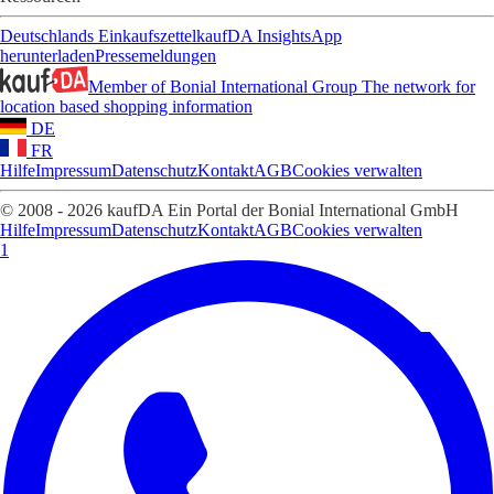
Deutschlands Einkaufszettel
kaufDA Insights
App
herunterladen
Pressemeldungen
Member of Bonial International Group
The network for
location based shopping information
DE
FR
Hilfe
Impressum
Datenschutz
Kontakt
AGB
Cookies verwalten
© 2008 - 2026 kaufDA Ein Portal der Bonial International GmbH
Hilfe
Impressum
Datenschutz
Kontakt
AGB
Cookies verwalten
1