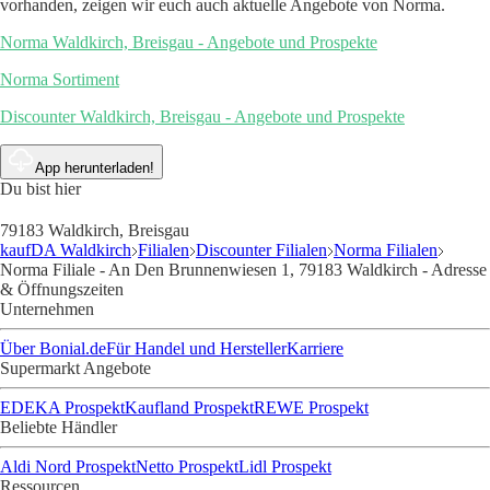
vorhanden, zeigen wir euch auch aktuelle Angebote von Norma.
Norma Waldkirch, Breisgau - Angebote und Prospekte
Norma Sortiment
Discounter Waldkirch, Breisgau - Angebote und Prospekte
App herunterladen!
Du bist hier
79183 Waldkirch, Breisgau
kaufDA Waldkirch
Filialen
Discounter Filialen
Norma Filialen
Norma Filiale - An Den Brunnenwiesen 1, 79183 Waldkirch - Adresse
& Öffnungszeiten
Unternehmen
Über Bonial.de
Für Handel und Hersteller
Karriere
Supermarkt Angebote
EDEKA Prospekt
Kaufland Prospekt
REWE Prospekt
Beliebte Händler
Aldi Nord Prospekt
Netto Prospekt
Lidl Prospekt
Ressourcen