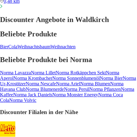
0,48 km
Discounter Angebote in Waldkirch
Beliebte Produkte
Bier
Cola
Weihnachtsbaum
Weihnachten
Beliebte Produkte bei Norma
Norma Lavazza
Norma Lillet
Norma Rotkäppchen Sekt
Norma
Aperol
Norma Krombacher
Norma Sonnenblumenöl
Norma Bier
Norma
Ur-Krostitzer
Norma Nescafe
Norma Ariel
Norma Blumen
Norma
Havana Club
Norma Blumenerde
Norma Persil
Norma Pflanzen
Norma
Kaffee
Norma Jack Daniels
Norma Monster Energy
Norma Coca
Cola
Norma Volvic
Discounter Filialen in der Nähe